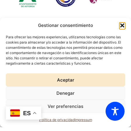
Gestionar consentimiento
Hazte socio
Para ofrecer las mejores experiencias, utilizamos tecnologías como las
cookies para almacenar y/o acceder a la información del dispositivo. El
Servicios turísticos
consentimiento de estas tecnologías nos permitirá procesar datos como
el comportamiento de navegación o las identificaciones únicas en este
sitio. No consentir o retirar el consentimiento, puede afectar
Cómo llegar
negativamente a ciertas características y funciones.
Rigor Histórico
Aceptar
Accesibilidad
Denegar
Aviso legal
Política de privacidad
Ver preferencias
ES
Política de cookies
Política de privacidad
Impressum
© 2024 TODOS LOS
DERECHOS RESERVADOS.