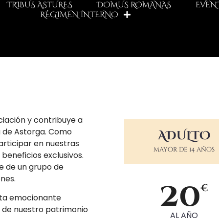
TRIBUS ASTURES
DOMUS ROMANAS
EVEN
RÉGIMEN INTERNO
ciación y contribuye a
ra de Astorga. Como
ADULTO
participar en nuestras
mayor de 14 años
 beneficios exclusivos.
e de un grupo de
ones.
20
€
esta emocionante
a de nuestro patrimonio
AL AÑO