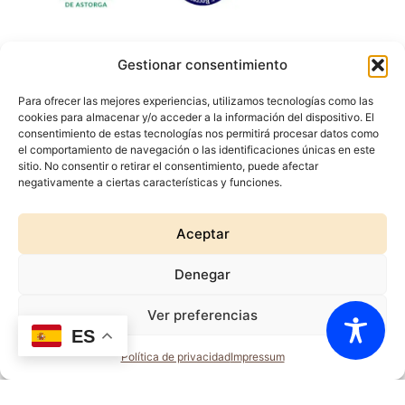
Gestionar consentimiento
Hazte socio
Para ofrecer las mejores experiencias, utilizamos tecnologías como las
cookies para almacenar y/o acceder a la información del dispositivo. El
Servicios turísticos
consentimiento de estas tecnologías nos permitirá procesar datos como
el comportamiento de navegación o las identificaciones únicas en este
Cómo llegar
sitio. No consentir o retirar el consentimiento, puede afectar
negativamente a ciertas características y funciones.
Rigor Histórico
Aceptar
Accesibilidad
Denegar
Aviso legal
Política de privacidad
Ver preferencias
ES
Política de cookies
Política de privacidad
Impressum
© 2024 TODOS LOS
DERECHOS RESERVADOS.